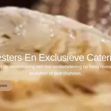
sters En Exclusieve Cater
t de oesterkoning een live oesterbeleving op hoog niveau
bruiloften of bedrijfsshows.
eren