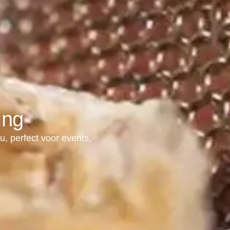
ing
, perfect voor events,