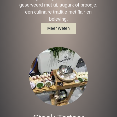
geserveerd met ui, augurk of broodje,
een culinaire traditie met flair en
beleving.
Meer Weten